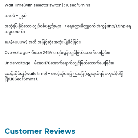
Wait Time(with selector switch) : 10sec/5mins
အာမခံ - ၂နှစ်
အသုံးပြုနိုင်သော လျှပ်စစ်ပစ္စည်းများ -> ရေခဲတ္တာ၊မိတ္တူစက်၊အဲကွန်း1hp/1.5hp၊ရေ
အပူပေးစက်။
18A(4000W) အထိ အမြင့်ဆုံး အသုံးပြုနိုင်ခြင်း။
Overvoltage - မီးအား 245V ကျော်လွန်လျှင်ဖြတ်တောက်ပေးခြင်း။
Undervoltage - မီးအား170အောက်ရောက်လျှင်ဖြတ်တောက်ပေးခြင်း။
စောင့်ဆိုင်ရန်(waite time) - စောင့်ဆိုင်းရန်ကြာချိန်(ရွေးချယ်ရန် ခလုတ်)ပါရှိ
ပြီး(10Sec/5mins).
Customer Reviews