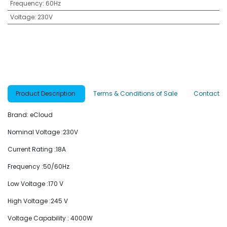
Frequency
:
60Hz
Voltage
:
230V
Product Description
Terms & Conditions of Sale
Contact
Brand: eCloud
Nominal Voltage :230V
Current Rating :18A
Frequency :50/60Hz
Low Voltage :170 V
High Voltage :245 V
Voltage Capability : 4000W