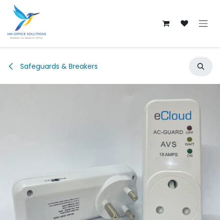
Skip to Content
Safeguards & Breakers